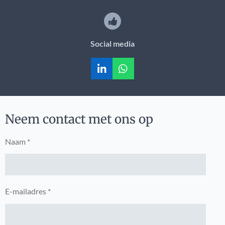
Social media
L
W
i
h
n
a
k
t
e
s
Neem contact met ons op
d
A
I
p
n
p
Naam *
E-mailadres *