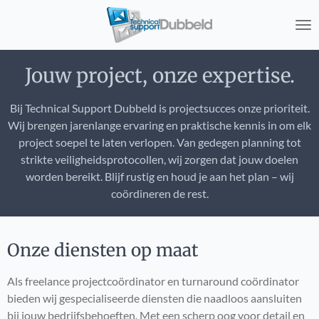
Ga
direct
naar
de
Jouw project, onze expertise.
hoofdinhoud
Bij Technical Support Dubbeld is projectsucces onze prioriteit.
Wij brengen jarenlange ervaring en praktische kennis in om elk
project soepel te laten verlopen. Van gedegen planning tot
strikte veiligheidsprotocollen, wij zorgen dat jouw doelen
worden bereikt. Blijf rustig en houd je aan het plan – wij
coördineren de rest.
Onze diensten op maat
Als freelance projectcoördinator en turnaround coördinator
bieden wij gespecialiseerde diensten die naadloos aansluiten
bij jouw bedrijfsbehoeften. Met een scherp oog voor detail en